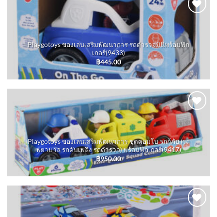
Add to
wishlist
Playgotoys ของเล่นเสริมพัฒนาการ รถตำรวจมินิพร้อมฟิก
เกอร์(9433)
฿
445.00
Add to
wishlist
Playgotoys ของเล่นเสริมพัฒนาการ ชุดคอมโบ รถกู้ภัย (รถ
พยาบาล รถดับเพลิง รถตำรวจ) พร้อมฟิกเกอร์(9417)
฿
950.00
Add to