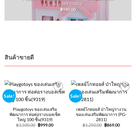
ครอบครัว(4383)
฿
990.00
สินค้าขายดี
Sale!
Sale!
Add to
Add to
wishlist
wishlist
Playgotoys ของเล่นเสริม
เพลย์โกทอยส์ ป่าใหญ่รางวน
พัฒนาการ ท่อต่อรางบอลเซ็ต
ของเล่นเสริมพัฒนาการ (PG-
ใหญ่ 100 ชิ้น(9319)
2811)
Original
Current
Original
Current
฿
1,500.00
฿
999.00
฿
1,250.00
฿
869.00
price
price
price
price
was:
is:
was:
is: