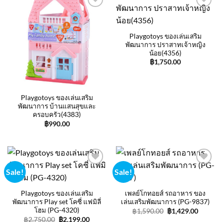
Add to
Add to
wishlist
wishlist
Playgotoys ของเล่นเสริม
พัฒนาการ ปราสาทเจ้าหญิง
น้อย(4356)
฿
1,750.00
Playgotoys ของเล่นเสริม
พัฒนาการ บ้านแสนสุขและ
ครอบครัว(4383)
฿
990.00
Sale!
Sale!
Add to
Add to
wishlist
wishlist
Playgotoys ของเล่นเสริม
เพลย์โกทอยส์ รถอาหาร ของ
พัฒนาการ Play set โคซี่ แฟมิลี่
เล่นเสริมพัฒนาการ (PG-9837)
โฮม (PG-4320)
Original
Curren
฿
1,590.00
฿
1,429.00
price
price
Original
Current
฿
2,750.00
฿
2,199.00