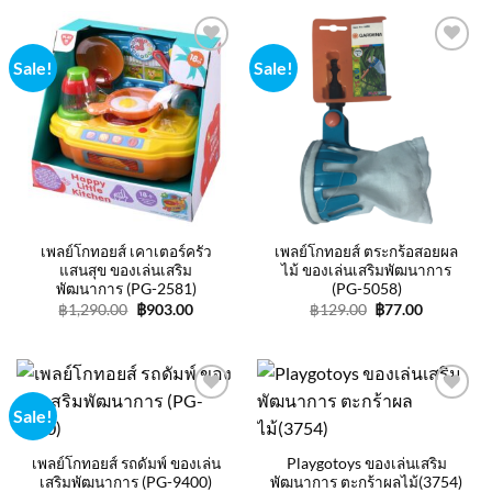
฿1,500.00.
฿999.00.
฿1,250.00.
฿869.00
Sale!
Sale!
Add to
Add to
wishlist
wishlist
เพลย์โกทอยส์ เคาเตอร์ครัว
เพลย์โกทอยส์ ตระกร้อสอยผล
แสนสุข ของเล่นเสริม
ไม้ ของเล่นเสริมพัฒนาการ
พัฒนาการ (PG-2581)
(PG-5058)
Original
Current
Original
Current
฿
1,290.00
฿
903.00
฿
129.00
฿
77.00
price
price
price
price
was:
is:
was:
is:
฿1,290.00.
฿903.00.
฿129.00.
฿77.00.
Sale!
Add to
Add to
wishlist
wishlist
เพลย์โกทอยส์ รถดัมพ์ ของเล่น
Playgotoys ของเล่นเสริม
เสริมพัฒนาการ (PG-9400)
พัฒนาการ ตะกร้าผลไม้(3754)