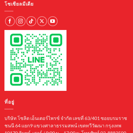
โซเชียลมีเดีย
ที่อยู่
บริษัท โซลิด เอ็นเตอร์ไพรซ์ จำกัด เลขที่ 63/401 ซอยบรมราช
ชนนี 64 แยก9 แขวงศาลาธรรมสพน์ เขตทวีวัฒนา กรุงเทพ
10170 จันทร์-เสาร์ / 9:00 น. - 17:00 น. โทรศัพท์ 02-8883500