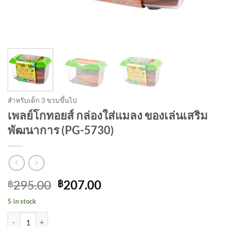
สำหรับเด็ก 3 ขวบขึ้นไป
เพลย์โกทอยส์ กล่องใส่แมลง ของเล่นเสริม
พัฒนาการ (PG-5730)
Original
Current
295.00
207.00
฿
฿
price
price
5 in stock
was:
is:
เพลย์โกทอยส์ กล่องใส่แมลง ของเล่นเสริมพัฒนาการ (PG-5730) quanti
฿295.00.
฿207.00.