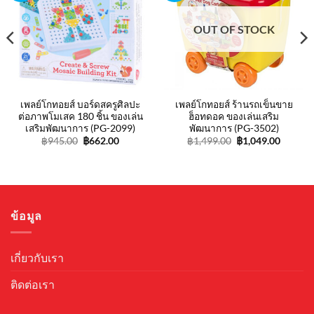
OUT OF STOCK
เพลย์โกทอยส์ บอร์ดสครูศิลปะ
เพลย์โกทอยส์ ร้านรถเข็นขาย
ต่อภาพโมเสค 180 ชิ้น ของเล่น
ฮ็อทดอค ของเล่นเสริม
เสริมพัฒนาการ (PG-2099)
พัฒนาการ (PG-3502)
t
Original
Current
Original
Curren
฿
945.00
฿
662.00
฿
1,499.00
฿
1,049.00
price
price
price
price
was:
is:
was:
is:
.
฿945.00.
฿662.00.
฿1,499.00.
฿1,049.
ข้อมูล
เกี่ยวกับเรา
ติดต่อเรา