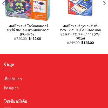
t
.
เพลย์โกทอยส์ โดว์มอนสเตอร์
เพลย์โกทอยส์ ชุดเกมส์เสริม
ปาร์ตี้ ของเล่นเสริมพัฒนาการ
ทักษะ 2 อิน 1 เซ็ตแบคกามอน
(PG-8762)
ของเล่นเสริมพัฒนาการ (PG-
9016)
Original
Current
฿
720.00
฿
432.00
price
price
Original
Current
฿
249.00
฿
125.00
was:
is:
price
price
฿720.00.
฿432.00.
was:
is:
฿249.00.
฿125.00.
ข้อมูล
เกี่ยวกับเรา
ติดต่อเรา
โซเชียลมีเดีย