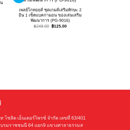
ist
wishlist
่น
เพลย์โกทอยส์ ชุดเกมส์เสริมทักษะ 2
rent
อิน 1 เซ็ตแบคกามอน ของเล่นเสริม
e
OUT OF
พัฒนาการ (PG-9016)
500.00.
Original
Current
฿
249.00
฿
125.00
price
price
was:
is:
฿249.00.
฿125.00.
เพลย์โกทอยส์ กระ
เล่นเสริมพัฒนา
฿
2,950.00
่
ัท โซลิด เอ็นเตอร์ไพรซ์ จำกัด เลขที่ 63/401
บรมราชชนนี 64 แยก9 แขวงศาลาธรรมส