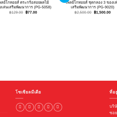
wishlist
wishl
พลย์โกทอยส์ ตระกร้อสอยผลไม้
เพลย์โกทอยส์ ชุดกลอง 3 ของเล
งเล่นเสริมพัฒนาการ (PG-5058)
เสริมพัฒนาการ (PG-9020)
Original
Current
Original
Cur
฿
129.00
฿
77.00
฿
2,500.00
฿
1,500.00
price
price
price
pric
was:
is:
was:
is:
฿129.00.
฿77.00.
฿2,500.00.
฿1,
โซเชียลมีเดีย
ที่อยู
บริษ
ซอย