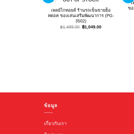
wishlist
เ
ขอ
เพลย์โกทอยส์ ร้านรถเข็นขายฮ็อ
ทดอค ของเล่นเสริมพัฒนาการ (PG-
3502)
Original
Current
฿
1,499.00
฿
1,049.00
price
price
was:
is:
฿1,499.00.
฿1,049.00.
ข้อมูล
เกี่ยวกับเรา