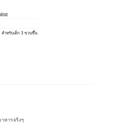
price
is:
list
0.
฿875.00.
,
สำหรับเด็ก 3 ขวบขึ้น
อาหารจริงๆ