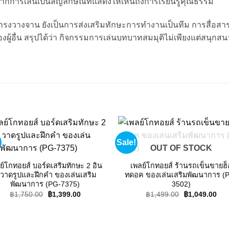
การเล่นเป็นสัญลักษณ์ที่แสดงให้เห็นถึงการเรียนรู้คุณธรรม
แกรงวางจาน ยังเป็นการส่งเสริมทักษะการทำงานเป็นทีม การสื่อสาร
ของผู้อื่น สรุปได้ว่า กิจกรรมการเล่นบทบาทสมมุติไม่เพียงแต่สนุ
Sale!
Add to
Add
OUT OF STOCK
wishlist
wishl
ย์โกทอยส์ บอร์ดเสริมทักษะ 2 อิน
เพลย์โกทอยส์ ร้านรถเข็นขายฮ็
 วาดรูปและฝึกคำ ของเล่นเสริม
ทดอค ของเล่นเสริมพัฒนาการ (
พัฒนาการ (PG-7375)
3502)
Original
Current
Original
Cur
฿
1,750.00
฿
1,399.00
฿
1,499.00
฿
1,049.00
price
price
price
pric
was:
is:
was:
is:
฿1,750.00.
฿1,399.00.
฿1,499.00.
฿1,