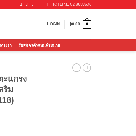
HOTLINE 02-8883500
0
LOGIN
฿
0.00
ดต่อเรา
รับสมัครตัวแทนจำหน่าย
ดตะแกรง
สริม
118)
rrent
ice