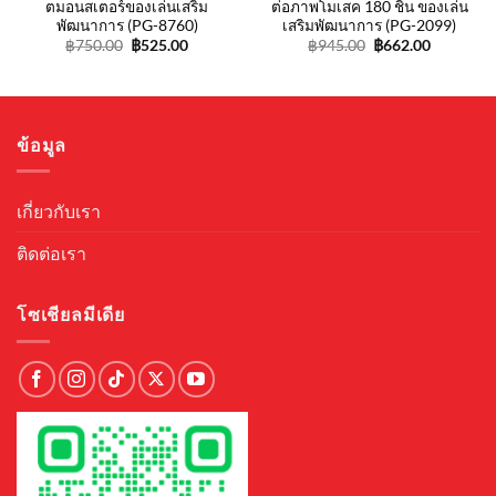
ตมอนสเตอร์ของเล่นเสริม
ต่อภาพโมเสค 180 ชิ้น ของเล่น
พัฒนาการ (PG-8760)
เสริมพัฒนาการ (PG-2099)
Original
Current
Original
Current
฿
750.00
฿
525.00
฿
945.00
฿
662.00
price
price
price
price
was:
is:
was:
is:
฿750.00.
฿525.00.
฿945.00.
฿662.00.
ข้อมูล
เกี่ยวกับเรา
ติดต่อเรา
โซเชียลมีเดีย