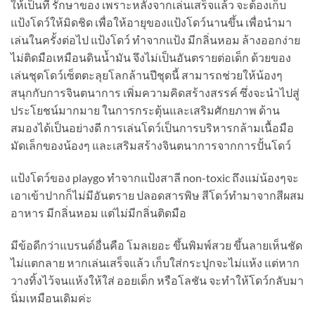
ให้เป็นที่ รักษาของ เพราะหลังจากเล่นเสร็จแล้ว จะต้องเก็บ
แป้งโดว์ให้มิดชิด เพื่อให้อายุของแป้งโดว์นานขึ้น เพื่อนำมา
เล่นในครั้งต่อไป แป้งโดว์ ทำจากแป้ง มีกลิ่นหอม ล้างออกง่าย
ไม่ติดมือเหมือนดินน้ำมัน จึงไม่เป็นอันตรายต่อเด็ก ด้วยของ
เล่นชุดโดว์เซ็ตตะลุยโลกล้านปีชุดนี้ สามารถช่วยให้น้องๆ
สนุกกับการจินตนาการ เพิ่มความคิดสร้างสรรค์ ซึ่งจะนำไปสู่
ประโยชน์มากมาย ในการกระตุ้นและเสริมศักยภาพ ด้าน
สมองได้เป็นอย่างดี การเล่นโดว์เป็นการบริหารกล้ามเนื้อมือ
มัดเล็กของน้องๆ และเสริมสร้างจินตนาการจากการปั้นโดว์
แป้งโดว์ของ playgo ทำจากแป้งสาลี non-toxic ถึงแม่น้องๆจะ
เอาเข้าปากก็ไม่มีอันตราย ปลอดสารพิษ สีโดว์ทำมาจากสีผสม
อาหาร มีกลิ่นหอม แต่ไม่มีกลิ่นติดมือ
มีข้อดีกว่าแบรนด์อื่นคือ โมลเยอะ ขึ้นพิมพ์สวย ขึ้นลายเห็นชัด
ไม่แตกลาย หากเล่นเสร็จแล้ว เก็บใส่กระปุกจะไม่แห้ง แต่หาก
วางทิ้งไว้จนแห้งให้ใส่ ออยเด็ก หรือโลชัน จะทำให้โดว์กลับมา
นิ่มเหมือนเดิมค่ะ