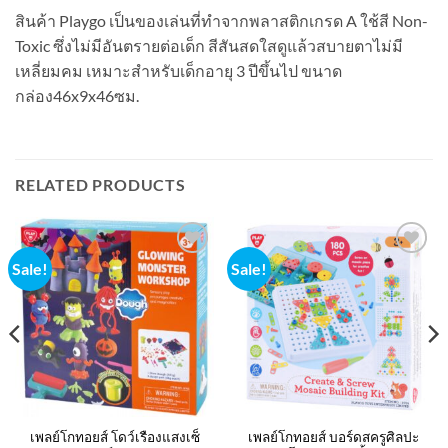
สินค้า Playgo เป็นของเล่นที่ทำจากพลาสติกเกรด A ใช้สี Non-
Toxic ซึ่งไม่มีอันตรายต่อเด็ก สีสันสดใสดูแล้วสบายตาไม่มี
เหลี่ยมคม เหมาะสำหรับเด็กอายุ 3 ปีขึ้นไป ขนาด
กล่อง46x9x46ซม.
RELATED PRODUCTS
Sale!
Sale!
Add to
Add to
wishlist
wishlist
nt
9.00.
เพลย์โกทอยส์ โดว์เรืองแสงเซ็
เพลย์โกทอยส์ บอร์ดสครูศิลปะ