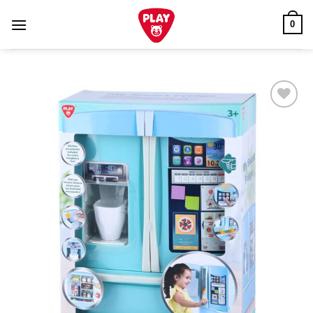
Skip
0
to
content
Add to
wishlist