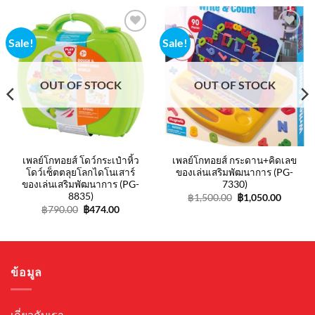
Sale!
Sale!
Add to
Add to
wishlist
wishlist
OUT OF STOCK
OUT OF STOCK
t
.
เพลย์โกทอยส์ โดว์กระเป๋าหิ้ว
เพลย์โกทอยส์ กระดาน+คิดเลข
โดว์เซ็ตตลุยโลกไดโนเสาร์
ของเล่นเสริมพัฒนาการ (PG-
ของเล่นเสริมพัฒนาการ (PG-
7330)
8835)
Original
Curren
฿
1,500.00
฿
1,050.00
price
price
Original
Current
฿
790.00
฿
474.00
was:
is:
price
price
฿1,500.00.
฿1,050.
was:
is:
฿790.00.
฿474.00.
ข้อมูล
เกี่ยวกับเรา