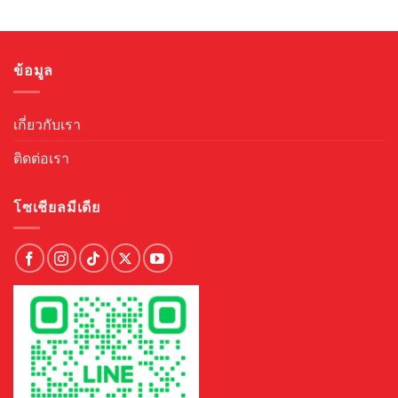
฿945.00.
฿662.00.
฿990.00.
฿689.00.
ข้อมูล
เกี่ยวกับเรา
ติดต่อเรา
โซเชียลมีเดีย