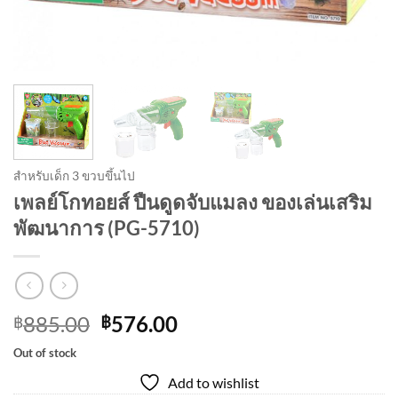
สำหรับเด็ก 3 ขวบขึ้นไป
เพลย์โกทอยส์ ปืนดูดจับแมลง ของเล่นเสริม
พัฒนาการ (PG-5710)
Original
Current
885.00
576.00
฿
฿
price
price
Out of stock
was:
is:
Add to wishlist
฿885.00.
฿576.00.