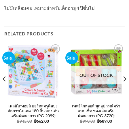
ไม่มีเหลี่ยมคม เหมาะสำหรับเด็กอายุ 4 ปีขึ้นไป
RELATED PRODUCTS
Sale!
Sale!
Add to
Add to
wishlist
wishlist
OUT OF STOCK
nt
9.00.
เพลย์โกทอยส์ บอร์ดสครูศิลปะ
เพลย์โกทอยส์ ชุดอุปกรณ์ครัว
ต่อภาพโมเสค 180 ชิ้น ของเล่น
แบบเซ็ท ของเล่นเสริม
เสริมพัฒนาการ (PG-2099)
พัฒนาการ (PG-3720)
Original
Current
Original
Current
฿
945.00
฿
662.00
฿
990.00
฿
689.00
price
price
price
price
was:
is:
was:
is: