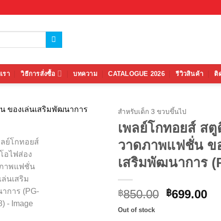
บเรา
วิธีการสั่งซื้อ
บทความ
CATALOGUE 2026
รีวิวสินค้า
ติ
สำหรับเด็ก 3 ขวบขึ้นไป
เพลย์โกทอยส์ สตู
Add to
วาดภาพแฟชั่น ขอ
wishlist
เสริมพัฒนาการ (
Original
Cu
850.00
699.00
฿
฿
price
pr
Out of stock
was:
is: