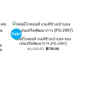
Sale!
Sale!
 to
Add to
ist
wishlist
เพลย์โกทอยส์ เกมส์ช้างเป่าบอล ของ
เล่นเสริมพัฒนาการ (PG-2997)
่อ
Original
Current
฿
1,050.00
฿
735.00
ิม
price
price
OUT OF
was:
is:
฿1,050.00.
฿735.00.
nt
00.
เพลย์โกทอยส์ เครื
เล่นเสริมพัฒนา
฿
595.00