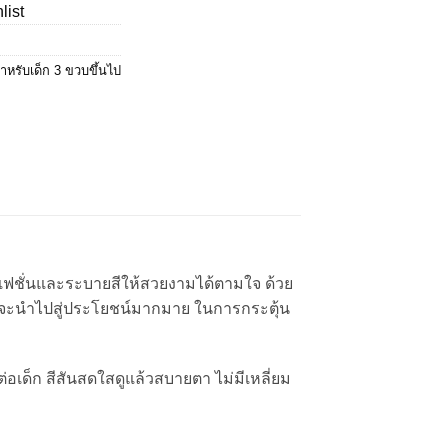
list
99.00.
ำหรับเด็ก 3 ขวบขึ้นไป
ฟชั่นและระบายสีให้สวยงามได้ตามใจ ด้วย
่งจะนำไปสู่ประโยชน์มากมาย ในการกระตุ้น
อเด็ก สีสันสดใสดูแล้วสบายตา ไม่มีเหลี่ยม