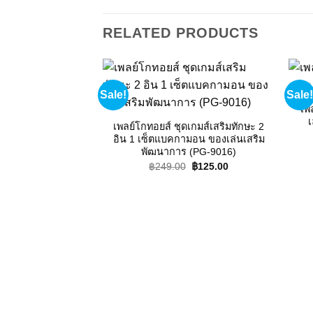
RELATED PRODUCTS
Sale!
Sale!
Add to
wishlist
เพ
เ
เพลย์โกทอยส์ ชุดเกมส์เสริมทักษะ 2
อิน 1 เซ็ตแบคกามอน ของเล่นเสริม
พัฒนาการ (PG-9016)
Original
Current
฿
249.00
฿
125.00
price
price
was:
is:
฿249.00.
฿125.00.