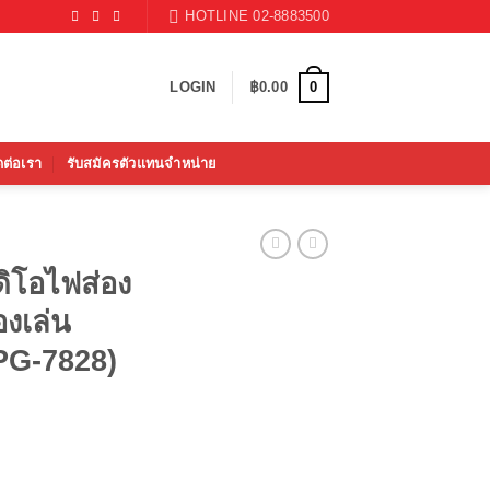
HOTLINE 02-8883500
0
LOGIN
฿
0.00
ดต่อเรา
รับสมัครตัวแทนจำหน่าย
ดิโอไฟส่อง
งเล่น
PG-7828)
rrent
ice