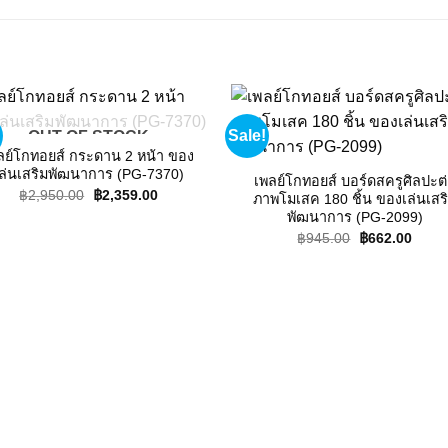
Sale!
OUT OF STOCK
Add to
Add
wishlist
wishl
ลย์โกทอยส์ กระดาน 2 หน้า ของ
ล่นเสริมพัฒนาการ (PG-7370)
เพลย์โกทอยส์ บอร์ดสครูศิลปะต
Original
Current
฿
2,950.00
฿
2,359.00
ภาพโมเสค 180 ชิ้น ของเล่นเสร
price
price
พัฒนาการ (PG-2099)
was:
is:
฿2,950.00.
฿2,359.00.
Original
Curre
฿
945.00
฿
662.00
price
price
was:
is:
฿945.00.
฿662.