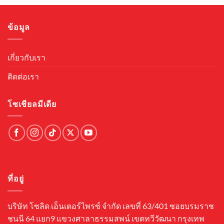
.
฿799.00.
฿559.00.
฿1,250.00.
฿875.00
ข้อมูล
เกี่ยวกับเรา
ติดต่อเรา
โซเชียลมีเดีย
ที่อยู่
บริษัท โซลิด เอ็นเตอร์ไพรซ์ จำกัด เลขที่ 63/401 ซอยบรมราช
ชนนี 64 แยก9 แขวงศาลาธรรมสพน์ เขตทวีวัฒนา กรุงเทพ