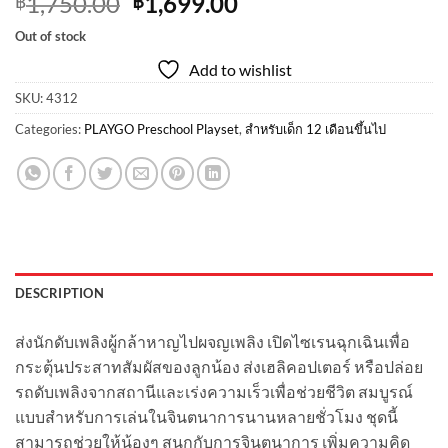
Original
Current
1,750.00
1,699.00
฿
฿
price
price
Out of stock
was:
is:
Add to wishlist
฿1,750.00.
฿1,699.00.
SKU:
4312
Categories:
PLAYGO Preschool Playset
,
สำหรับเด็ก 12 เดือนขึ้นไป
DESCRIPTION
ส่งนักดับเพลิงผู้กล้าหาญไปผจญเพลิง เปิดไซเรนฉุกเฉินเพื่อ
กระตุ้นประสาทสัมผัสของลูกน้อง ส่งเฮลิคอปเตอร์ หรือปล่อย
รถดับเพลิงจากสถานีและเร่งความเร็วเพื่อช่วยชีวิต สมบูรณ์
แบบสำหรับการเล่นในจินตนาการนานหลายชั่วโมง ชุดนี้
สามารถช่วยให้น้องๆ สนุกกับการจินตนาการ เพิ่มความคิด