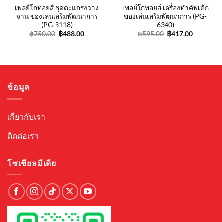
เพลย์โกทอยส์ ชุดตะแกรงวาง
เพลย์โกทอยส์ เครื่องทำคัพเค้ก
จาน ของเล่นเสริมพัฒนาการ
ของเล่นเสริมพัฒนาการ (PG-
(PG-3118)
6340)
t
Original
Current
Original
Current
฿
750.00
฿
488.00
฿
595.00
฿
417.00
price
price
price
price
was:
is:
was:
is:
.
฿750.00.
฿488.00.
฿595.00.
฿417.00.
ข้อมูล
เกี่ยวกับเรา
ติดต่อเรา
โซเชียลมีเดีย