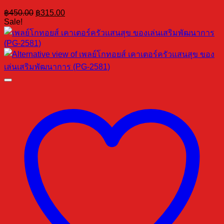
Original
Current
฿
450.00
฿
315.00
price
price
Sale!
was:
is:
฿450.00.
฿315.00.