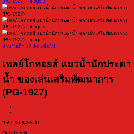
สำหรับเด็ก 12 เดือนขึ้นไป
เพลย์โกทอยส์ แมวน้ำนักประดา
น้ำ ของเล่นเสริมพัฒนาการ
(PG-1927)
Original
Current
฿
650.00
฿
455.00
price
price
Out of stock
was:
is: