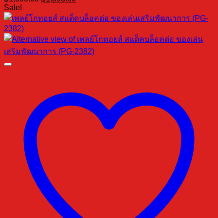
price
price
Sale!
was:
is:
฿1,990.00.
฿1,393.00.