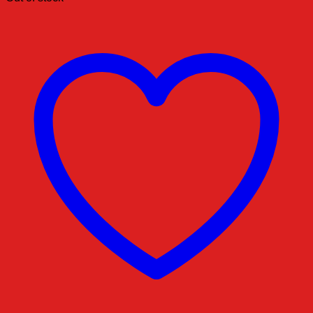
฿650.00.
฿455.00.