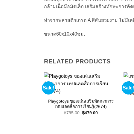
กล้ามเนื้อมือมัดเล็ก เสริมสร้างทักษะการ
ทำจากพลาสติกเกรด A สีสันสวยงาม ไม่มีเหลี
ขนาด60x10x40ซม.
RELATED PRODUCTS
Sale!
Sale!
Add to
wishlist
เพ
Playgotoys ของเล่นเสริมพัฒนาการ
เทปแลตสื่อการเรียนรู้(2674)
Original
Current
฿
795.00
฿
479.00
price
price
was:
is:
฿795.00.
฿479.00.