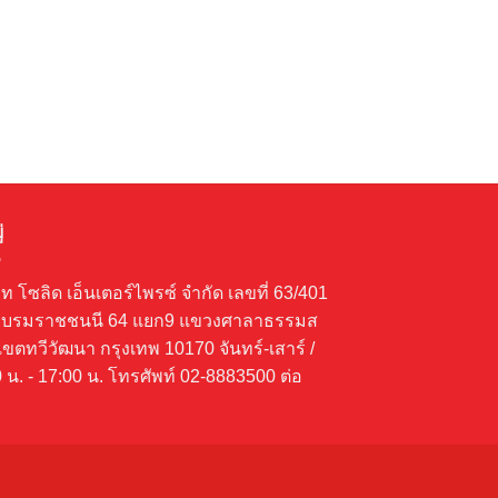
เพลย์โกทอยส์ รถ
สนุก ของเล่นเสริ
225
฿
1,990.00
่
ัท โซลิด เอ็นเตอร์ไพรซ์ จำกัด เลขที่ 63/401
บรมราชชนนี 64 แยก9 แขวงศาลาธรรมส
เขตทวีวัฒนา กรุงเทพ 10170 จันทร์-เสาร์ /
 น. - 17:00 น. โทรศัพท์ 02-8883500 ต่อ