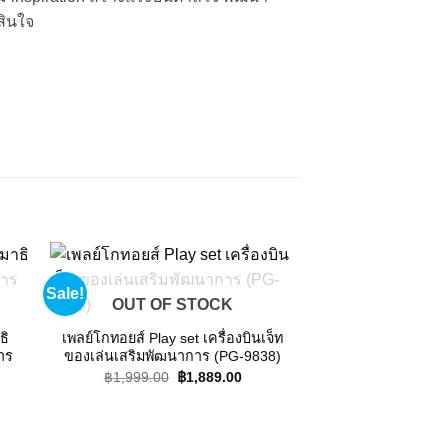
สินใจ
Sale!
Sale!
 to
Add to
OUT OF STOCK
ist
wishlist
ธิ
เพลย์โกทอยส์ Play set เครื่องบินเจ็ท
าร
ของเล่นเสริมพัฒนาการ (PG-9838)
Original
Current
฿
1,999.00
฿
1,889.00
price
price
rent
was:
is:
e
฿1,999.00.
฿1,889.00.
592.00.