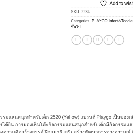
Add to wish
฿2,600.0
SKU:
2234
Categories:
PLAYGO Infant&Toddle
ขึ้นไป
รรมแสนสนุกสำหรับเด็ก 2520 (Yellow) แบรนด์ Playgo เป็นของเล่น
 การได้ยิน การมองเห็นโต๊ะกิจกรรมแสนสนุกสำหรับเด็กมีกิจกรรมแ
งความคิดสร้างสรรค์ ฝึกสมาธิ เสริมสร้างพัฒนาการทางอารมณ์ มี