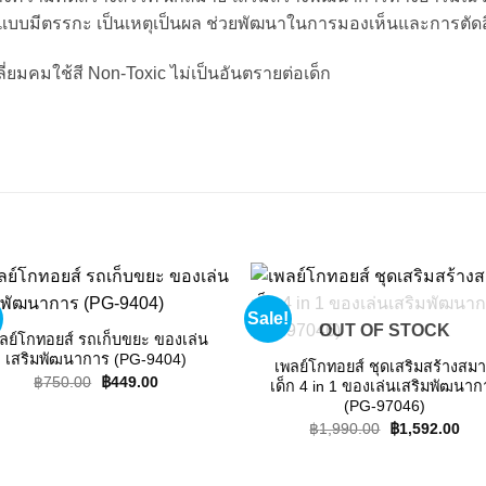
คิดแบบมีตรรกะ เป็นเหตุเป็นผล ช่วยพัฒนาในการมองเห็นและการตัด
่ยมคมใช้สี Non-Toxic ไม่เป็นอันตรายต่อเด็ก
Sale!
Add to
Add
OUT OF STOCK
wishlist
wishl
ลย์โกทอยส์ รถเก็บขยะ ของเล่น
เสริมพัฒนาการ (PG-9404)
เพลย์โกทอยส์ ชุดเสริมสร้างสมา
Original
Current
฿
750.00
฿
449.00
เด็ก 4 in 1 ของเล่นเสริมพัฒนาก
price
price
(PG-97046)
was:
is:
฿750.00.
฿449.00.
Original
Cur
฿
1,990.00
฿
1,592.00
price
pric
was:
is:
฿1,990.00.
฿1,