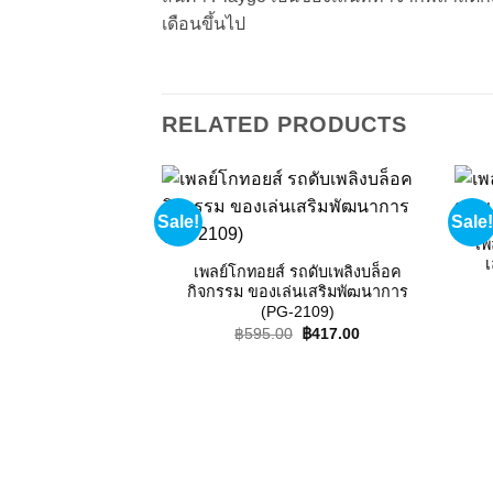
เดือนขึ้นไป
RELATED PRODUCTS
Sale!
Sale!
Add to
wishlist
เพ
เ
เพลย์โกทอยส์ รถดับเพลิงบล็อค
กิจกรรม ของเล่นเสริมพัฒนาการ
(PG-2109)
Original
Current
฿
595.00
฿
417.00
price
price
was:
is:
฿595.00.
฿417.00.