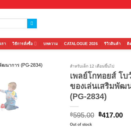
บเรา
วิธีการสั่งซื้อ
บทความ
CATALOGUE 2026
รีวิวสินค้า
ติ
สำหรับเด็ก 12 เดือนขึ้นไป
เพลย์โกทอยส์ โบว์
Add to
ของเล่นเสริมพัฒ
wishlist
(PG-2834)
Original
Cu
595.00
417.00
฿
฿
price
pr
Out of stock
was:
is: