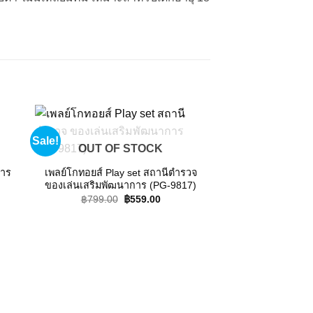
Sale!
Sale!
 to
Add to
OUT OF STOCK
ist
wishlist
การ
เพลย์โกทอยส์ Play set สถานีตำรวจ
ของเล่นเสริมพัฒนาการ (PG-9817)
OUT OF
nt
Original
Current
฿
799.00
฿
559.00
price
price
was:
is:
00.
฿799.00.
฿559.00.
Playgotoys ของเล
Play set พระราช