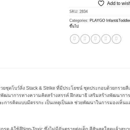
Add to wish
฿595.00.
฿4
SKU:
2834
Categories:
PLAYGO Infant&Toddle
ขึ้นไป
าด้วยชุดโบว์ลิ่ง Stack & Strike ที่มีประโยชน์ ชุดประกอบด้วย
้างเสริมพัฒนาการทางความคิดสร้างสรรค์ ฝึกสมาธิ เสริมสร้างพัฒนาก
ทักษะการคิดแบบมีตรรกะ เป็นเหตุเป็นผล ช่วยพัฒนาในการมองเห็น
กรด Aใช้สีNon-Toxic ซึ่งไม่มีอันตรายต่อเด็ก สีสันสดใสดูแล้วสบ