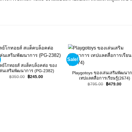
Sale!
Add to
Add
wishlist
wishl
ลย์โกทอยส์ สแต็คบล็อคต่อ ของ
ล่นเสริมพัฒนาการ (PG-2382)
Playgotoys ของเล่นเสริมพัฒนา
Original
Current
฿
350.00
฿
245.00
เทปแลตสื่อการเรียนรู้(2674)
price
price
Original
Curre
฿
795.00
฿
479.00
was:
is:
price
price
฿350.00.
฿245.00.
was:
is:
฿795.00.
฿479.