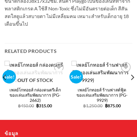
ขนาดกล่อง38x17x32ซม. สินค้า Playgo เป็นของเล่นที่ทำจาก
พลาสติกเกรด A ใช้สี Non-Toxic ซึ่งไม่มีอันตรายต่อเด็ก สีสัน
สดใสดูแล้วสบายตา ไม่มีเหลี่ยมคม เหมาะสำหรับเด็กอายุ 18
เดือนขึ้นไป
RELATED PRODUCTS
Sale!
Sale!
Add to
Add to
OUT OF STOCK
wishlist
wishlist
เพลย์โกทอยส์ กล่องดนตรีเด็ก
เพลย์โกทอยส์ ร้านฟาสต์ฟู้ด
ของเล่นเสริมพัฒนาการ (PG-
ของเล่นเสริมพัฒนาการ (PG-
2662)
9929)
t
Original
Current
Original
Current
฿
450.00
฿
315.00
฿
1,250.00
฿
875.00
price
price
price
price
was:
is:
was:
is:
.
฿450.00.
฿315.00.
฿1,250.00.
฿875.00
ข้อมูล