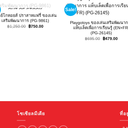
Sale!
OUT OF STOCK
Add to
Add
wishlist
wishl
ย์โกทอยส์ ปราสาทแฟรี่ ของเล่น
เสริมพัฒนาการ (PG-9861)
Playgotoys ของเล่นเสริมพัฒนา
Original
Current
฿
1,250.00
฿
750.00
แท็บเล็ตเพื่อการเรียนรู้ (EN+FR
price
price
(PG-26145)
was:
is:
฿1,250.00.
฿750.00.
Original
Curre
฿
695.00
฿
479.00
price
price
was:
is:
฿695.00.
฿479.
โซเชียลมีเดีย
ที่อยู