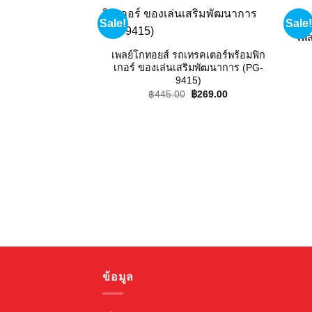
Sale!
Sale!
Add to
wishlist
เพล
เพลย์โกทอยส์ รถเทรคเตอร์พร้อมฟิก
เกอร์ ของเล่นเสริมพัฒนาการ (PG-
9415)
Original
Current
฿
445.00
฿
269.00
price
price
was:
is:
฿445.00.
฿269.00.
ข้อมูล