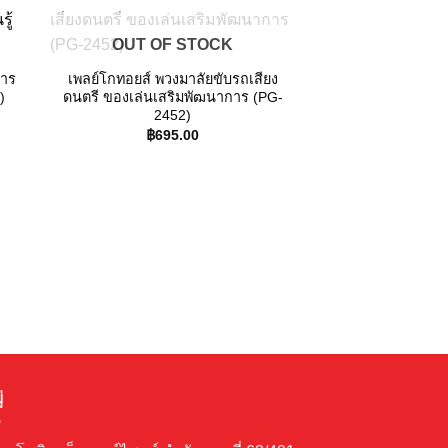
Sale!
 to
Add to
OUT OF STOCK
ist
wishlist
การ
เพลย์โกทอยส์ พวงมาลัยขับรถเสียง
)
ดนตรี ของเล่นเสริมพัฒนาการ (PG-
OUT OF
2452)
nt
฿
695.00
00.
เพลย์โกทอยส์ โต๊ะเ
บล๊อก ของเล่นเสร
224
฿
2,950.00
่