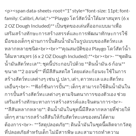
<p><span data-sheets-root="1" style="font-size: 11pt; font-
family: Calibri, Arial;">**Playgo โดว์สัตว์น้ำใต้มหาสมุทร (6 x
2 OZ Dough Included)** เป็นชุดของเล่นที่ออกแบบมาเพื่อ
เสริมสร้างทักษะการสร้างสรรค์และการพัฒนาทักษะการใช้
มือของเด็กๆ ผ่านการปั้นดินน้ำมันในรูปแบบของสัตว์ทะเล
หลากหลายชนิด<br><br>**คุณสมบัติของ Playgo โดว์สัตว์น้ำ
ใต้มหาสมุทร (6 x 2 OZ Dough Included):**<br><br>- **ชุดดิน
น้ำมันสัตว์ทะเล**: ชุดนี้ประกอบไปด้วย **ดินน้ำมัน 6 ก้อน**
ขนาด **2 ออนซ์** ที่มีสีสันสดใส โดยแต่ละก้อนจะใช้ในการ
สร้างสัตว์ทะเลต่างๆ เช่น ปู, ปลา, เต่า, ดาวทะเล และสัตว์ทะ
เลอื่นๆ<br>- **ฟังก์ชันการปั้น**: เด็กๆ สามารถใช้ดินน้ำมันใน
การปั้นสร้างสัตว์ทะเลต่างๆ ตามจินตนาการของตัวเอง ช่วย
เสริมสร้างทักษะทางการสร้างสรรค์และจินตนาการ<br>-
**สีสันหลากหลาย**: ดินน้ำมันในชุดนี้มีสีหลากหลายที่ช่วยให้
เด็กๆ สามารถสร้างสีสันให้กับสัตว์ทะเลของตนได้ตาม
ต้องการ<br>- **วัสดุปลอดภัย**: ดินน้ำมันในชุดนี้ผลิตจากวัสดุ
ที่ปลอดภัยสำหรับเด็ก ไม่มีสารพิษ และสามารถทำความ