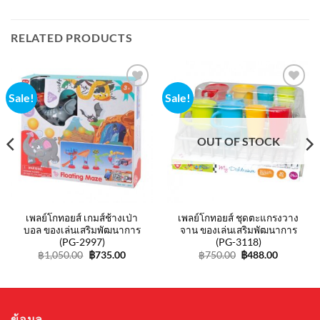
RELATED PRODUCTS
Sale!
Sale!
Add to
Add to
wishlist
wishlist
OUT OF STOCK
nt
0.00.
เพลย์โกทอยส์ เกมส์ช้างเป่า
เพลย์โกทอยส์ ชุดตะแกรงวาง
บอล ของเล่นเสริมพัฒนาการ
จาน ของเล่นเสริมพัฒนาการ
(PG-2997)
(PG-3118)
Original
Current
Original
Current
฿
1,050.00
฿
735.00
฿
750.00
฿
488.00
price
price
price
price
was:
is:
was:
is:
฿1,050.00.
฿735.00.
฿750.00.
฿488.00.
ข้อมูล