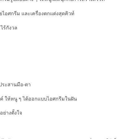
ยไอศกรีม และเครื่องตกแต่งสุดคิวท์
ไร้กังวล
รประสานมือ-ตา
์ ให้หนู ๆ ได้ออกแบบไอศกรีมในฝัน
ย่างตั้งใจ