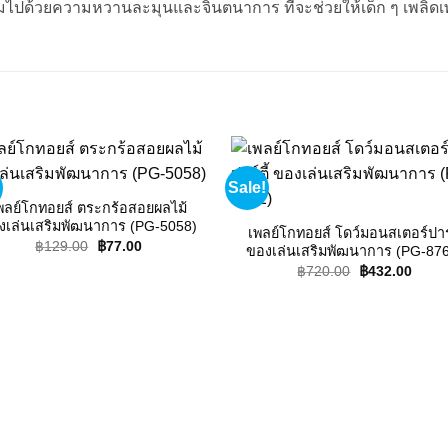
่เต็มไปด้วยความหวานละมุนและจินตนาการ ที่จะช่วยให้เด็ก ๆ เพลิด
Sale!
Add to
Add
wishlist
wishl
พลย์โกทอยส์ ตระกร้อสอยผลไม้
งเล่นเสริมพัฒนาการ (PG-5058)
เพลย์โกทอยส์ โดว์มอนสเตอร์ปาร์
Original
Current
฿
129.00
฿
77.00
ของเล่นเสริมพัฒนาการ (PG-87
price
price
Original
Curre
฿
720.00
฿
432.00
was:
is:
price
price
฿129.00.
฿77.00.
was:
is:
฿720.00.
฿432.