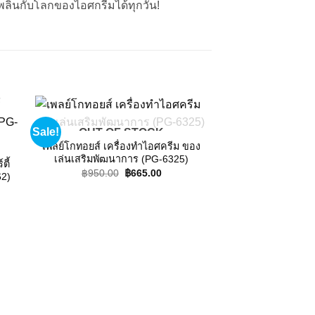
เพลินกับโลกของไอศกรีมได้ทุกวัน!
Sale!
Sale!
OUT OF STOCK
 to
Add to
ist
wishlist
เพลย์โกทอยส์ เครื่องทำไอศครีม ของ
เล่นเสริมพัฒนาการ (PG-6325)
ตี้
Original
Current
฿
950.00
฿
665.00
62)
price
price
nt
was:
is:
฿950.00.
฿665.00.
00.
เพลย์โกทอยส์ รองเท้
เล่นเสริมพัฒนาก
฿
890.00