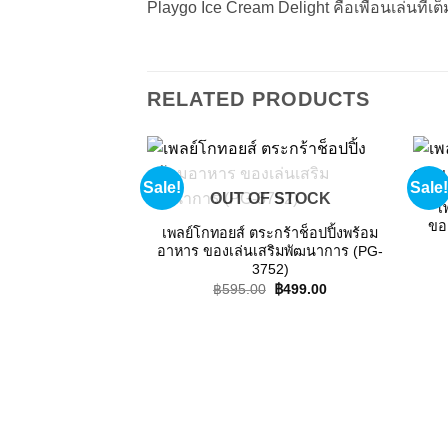
Playgo Ice Cream Delight คือเพื่อนเล่นที
RELATED PRODUCTS
Sale!
Sale!
Add to
OUT OF STOCK
wishlist
เ
ขอ
เพลย์โกทอยส์ ตระกร้าช็อปปิ้งพร้อม
อาหาร ของเล่นเสริมพัฒนาการ (PG-
3752)
Original
Current
฿
595.00
฿
499.00
price
price
was:
is:
฿595.00.
฿499.00.