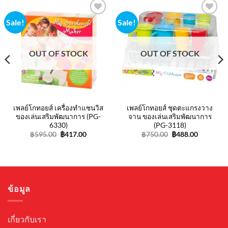
Sale!
Sale!
Add to
Add to
wishlist
wishlist
OUT OF STOCK
OUT OF STOCK
เพลย์โกทอยส์ เครื่องทำแซนวิส
เพลย์โกทอยส์ ชุดตะแกรงวาง
ของเล่นเสริมพัฒนาการ (PG-
จาน ของเล่นเสริมพัฒนาการ
6330)
(PG-3118)
nt
Original
Current
Original
Current
฿
595.00
฿
417.00
฿
750.00
฿
488.00
price
price
price
price
was:
is:
was:
is:
9.00.
฿595.00.
฿417.00.
฿750.00.
฿488.00.
ข้อมูล
เกี่ยวกับเรา