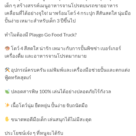
เด็ก ๆ สร้างสรรค์เมนูอาหารจานโปรดบนรถขายอาหาร
เคลื่อนที่ได้อย่างจุใจ! มาพร้อมโดว์ 4 กระปุก สีสันสดใส นุ่มมือ
ปั้นง่าย เหมาะสำหรับเด็ก 3 ปีขึ้นไป
ทำไมต้องมี Playgo Go Food Truck?
โดว์ 4 สีสดใส น่ารัก เหมาะกับการปั้นพิซซ่า เบอร์เกอร์
เครื่องดื่ม และอาหารจานโปรดมากมาย
อุปกรณ์ครบครัน แม่พิมพ์และเครื่องมือช่วยปั้นและตกแต่ง
ฟู้ดทรัคสุดเก๋
ปลอดสารพิษ 100% เล่นได้อย่างปลอดภัยไร้กังวล
เนื้อโดว์นุ่ม ยืดหยุ่น ปั้นง่าย จับถนัดมือ
ขนาดพอดีมือเด็ก เล่นสนุกได้ไม่มีสะดุด
ประโยชน์เจ๋ง ๆ ที่หนูจะได้รับ