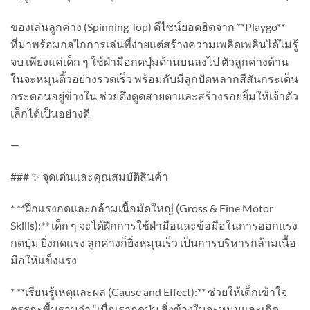
ของเล่นลูกค่าง (Spinning Top) ดีไซน์ยอดฮิตจาก **Playgo**
ที่มาพร้อมกลไกการเล่นที่ง่ายแต่สร้างความเพลิดเพลินได้ไม่รู้
จบ เพียงแค่เด็ก ๆ ใช้ฝ่ามือกดปุ่มด้านบนลงไป ตัวลูกค่างด้าน
ในจะหมุนติ้วอย่างรวดเร็ว พร้อมกับมีลูกปัดหลากสีสันกระเด็น
กระดอนอยู่ข้างใน ช่วยดึงดูดสายตาและสร้างรอยยิ้มให้เจ้าตัว
เล็กได้เป็นอย่างดี
—
### ✨ จุดเด่นและคุณสมบัติสินค้า
* **ฝึกแรงกดและกล้ามเนื้อมัดใหญ่ (Gross & Fine Motor
Skills):** เด็ก ๆ จะได้ฝึกการใช้ฝ่ามือและข้อมือในการออกแรง
กดปุ่ม ยิ่งกดแรง ลูกค่างก็ยิ่งหมุนเร็ว เป็นการบริหารกล้ามเนื้อ
มือให้แข็งแรง
* **เรียนรู้เหตุและผล (Cause and Effect):** ช่วยให้เด็กเข้าใจ
ตรรกะพื้นฐานว่า “เมื่อเรากดปุ่ม สิ่งข้างในจะหมุนและเกิด