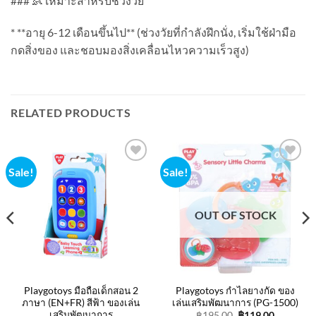
### 👶 เหมาะสำหรับช่วงวัย
* **อายุ 6-12 เดือนขึ้นไป** (ช่วงวัยที่กำลังฝึกนั่ง, เริ่มใช้ฝ่ามือ
กดสิ่งของ และชอบมองสิ่งเคลื่อนไหวความเร็วสูง)
RELATED PRODUCTS
Sale!
Sale!
Add to
Add to
wishlist
wishlist
OUT OF STOCK
t
.
Playgotoys มือถือเด็กสอน 2
Playgotoys กำไลยางกัด ของ
ภาษา (EN+FR) สีฟ้า ของเล่น
เล่นเสริมพัฒนาการ (PG-1500)
เสริมพัฒนาการ
Original
Current
฿
195.00
฿
119.00