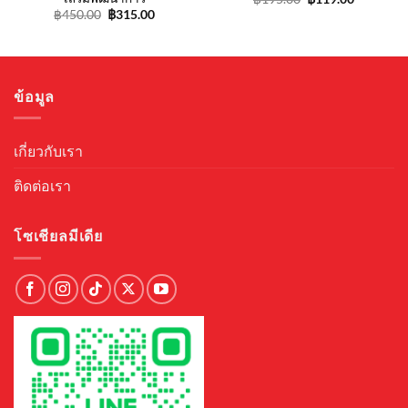
price
price
Original
Current
฿
450.00
฿
315.00
was:
is:
price
price
฿195.00.
฿119.00.
was:
is:
฿450.00.
฿315.00.
ข้อมูล
เกี่ยวกับเรา
ติดต่อเรา
โซเชียลมีเดีย