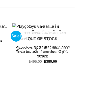
Sale!
Sale!
 to
Add to
OUT OF STOCK
ist
wishlist
่น
Playgotoys ของเล่นเสริมพัฒนาการ
nt
จิ๊กซอว์แม่เหล็ก-โลกแฟนตาซี (PG-
90363)
00.
Original
Current
฿
495.00
฿
389.00
price
price
was:
is:
฿495.00.
฿389.00.
เพลย์โกทอยส์ เสื่อ
ของเล่นเสริมพัฒน
฿
795.00