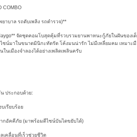
AD COMBO
ถพยาบาล รถดับเพลิง รถตำรวจ)**
laygo** จัดชุดคอมโบสุดคุ้มที่รวบรวมยานพาหนะกู้ภัยในฝันของเด็ก 
น์มาในขนาดมินิกะทัดรัด โค้งมนน่ารัก ไม่มีเหลี่ยมคม เหมาะมือสำ
นในเมืองจำลองได้อย่างเพลิดเพลินครับ
 คัน ประกอบด้วย:
งบเรียบร้อย
ษ์จากอัคคีภัย (มาพร้อมดีไซน์บันไดขยับได้)
ลื่อนที่เร็วช่วยชีวิต