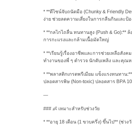
* **ดีไซน์จับถนัดมือ (Chunky & Friendly De
ง่าย ช่วยลดความเสี่ยงในการกลืนกินและป้อ
* **กลไกไถลื่น ทนทานสูง (Push & Go):** ล้
การกะแรงและกล้ามเนื้อมัดใหญ่
* **เรียนรู้เรื่องอาชีพและการช่วยเหลือสังคม
ทำงานของพี่ ๆ ตำรวจ นักดับเพลิง และคุ
* **พลาสติกเกรดพรีเมียม แข็งแรงทนทาน:
ปลอดสารพิษ (Non-toxic) ปลอดสาร BPA 1
—
### 👶 เหมาะสำหรับช่วงวัย
* **อายุ 18 เดือน (1 ขวบครึ่ง) ขึ้นไป** (ช