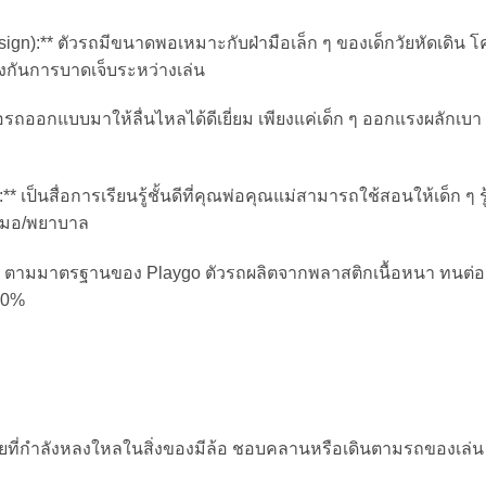
sign):** ตัวรถมีขนาดพอเหมาะกับฝ่ามือเล็ก ๆ ของเด็กวัยหัดเดิน โค
งกันการบาดเจ็บระหว่างเล่น
อรถออกแบบมาให้ลื่นไหลได้ดีเยี่ยม เพียงแค่เด็ก ๆ ออกแรงผลักเบา
:** เป็นสื่อการเรียนรู้ชั้นดีที่คุณพ่อคุณแม่สามารถใช้สอนให้เด็ก ๆ
ณหมอ/พยาบาล
** ตามมาตรฐานของ Playgo ตัวรถผลิตจากพลาสติกเนื้อหนา ทนต่อ
00%
่วงวัยที่กำลังหลงใหลในสิ่งของมีล้อ ชอบคลานหรือเดินตามรถของเล่น แ