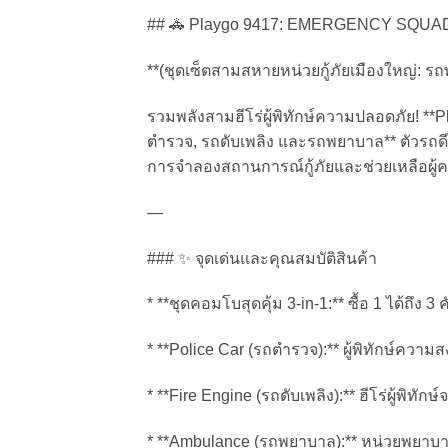
## 🚓 Playgo 9417: EMERGENCY SQU
**(ชุดเซ็ตสามสหายหน่วยกู้ภัยเมืองใหญ่: ร
รวมพลังสามฮีโร่ผู้พิทักษ์ความปลอดภัย! **P
ตำรวจ, รถดับเพลิง และรถพยาบาล** ตัวรถดีไซ
การจำลองสถานการณ์กู้ภัยและช่วยเหลือผู้ค
—
### ✨ จุดเด่นและคุณสมบัติสินค้า
* **ชุดคอมโบสุดคุ้ม 3-in-1:** ซื้อ 1 ได้ถึง 3
* **Police Car (รถตำรวจ):** ผู้พิทักษ์ความส
* **Fire Engine (รถดับเพลิง):** ฮีโร่ผู้พิทัก
* **Ambulance (รถพยาบาล):** หน่วยพยาบาลเค