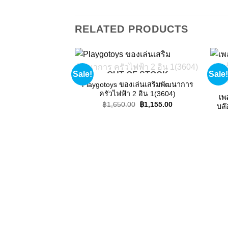
RELATED PRODUCTS
Sale!
Sale!
OUT OF STOCK
Add to
wishlist
Playgotoys ของเล่นเสริมพัฒนาการ
ครัวไฟฟ้า 2 อิน 1(3604)
เพ
Original
Current
฿
1,650.00
฿
1,155.00
บล๊
price
price
was:
is:
฿1,650.00.
฿1,155.00.