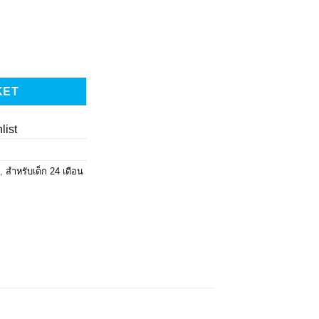
ร ชุดคอมโบ รถกู้ภัย (รถพยาบาล รถดับเพลิง รถตำรวจ) พร้อมฟิกเกอร์(9
KET
list
,
สำหรับเด็ก 24 เดือน