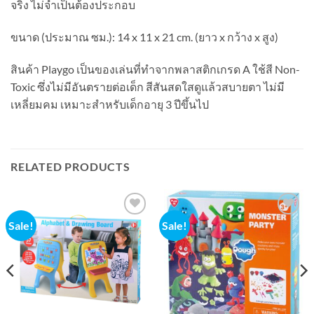
จริง ไม่จำเป็นต้องประกอบ
ขนาด (ประมาณ ซม.): 14 x 11 x 21 cm. (ยาว x กว้าง x สูง)
สินค้า Playgo เป็นของเล่นที่ทำจากพลาสติกเกรด A ใช้สี Non-
Toxic ซึ่งไม่มีอันตรายต่อเด็ก สีสันสดใสดูแล้วสบายตา ไม่มี
เหลี่ยมคม เหมาะสำหรับเด็กอายุ 3 ปีขึ้นไป
RELATED PRODUCTS
Sale!
Sale!
Add to
Add to
wishlist
wishlist
t