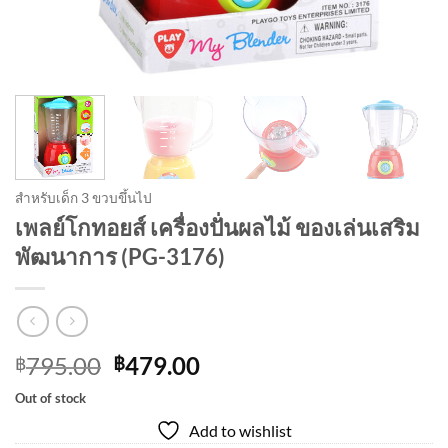
สำหรับเด็ก 3 ขวบขึ้นไป
เพลย์โกทอยส์ เครื่องปั่นผลไม้ ของเล่นเสริม
พัฒนาการ (PG-3176)
Original
Current
795.00
479.00
฿
฿
price
price
Out of stock
was:
is:
Add to wishlist
฿795.00.
฿479.00.