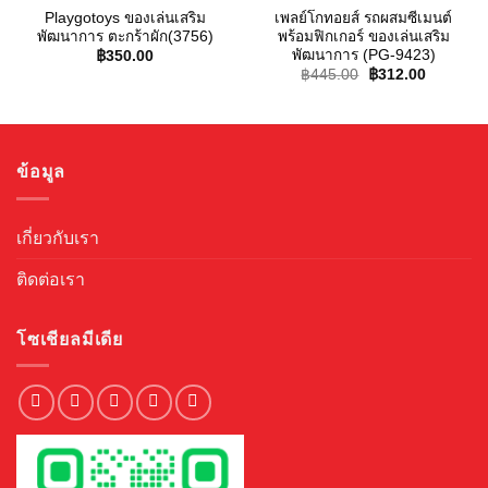
Playgotoys ของเล่นเสริม
เพลย์โกทอยส์ รถผสมซีเมนต์
พัฒนาการ ตะกร้าผัก(3756)
พร้อมฟิกเกอร์ ของเล่นเสริม
พัฒนาการ (PG-9423)
฿
350.00
Original
Current
฿
445.00
฿
312.00
price
price
was:
is:
฿445.00.
฿312.00.
ข้อมูล
เกี่ยวกับเรา
ติดต่อเรา
โซเชียลมีเดีย