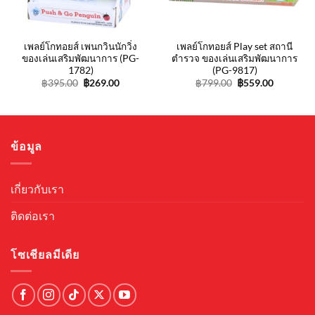
nt
9.00.
เพลย์โกทอยส์ เพนกวินนักวิ่ง
เพลย์โกทอยส์ Play set สถานี
ของเล่นเสริมพัฒนาการ (PG-
ตำรวจ ของเล่นเสริมพัฒนาการ
1782)
(PG-9817)
Original
Current
Original
Current
฿
395.00
฿
269.00
฿
799.00
฿
559.00
price
price
price
price
was:
is:
was:
is:
฿395.00.
฿269.00.
฿799.00.
฿559.00.
ข้อมูล
เกี่ยวกับเรา
ติดต่อเรา
โซเชียลมีเดีย