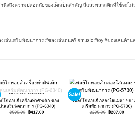
ำนึงถึงความปลอดภัยของเด็กเป็นสำคัญ สีและพลาสติกที่ใช้จะไม่ล
ของเล่นเสริมพัฒนาการ #ของเล่นดนตรี #music #toy #ของเล่นด้าน
Sale!
OUT OF STOCK
Add to
Add
wishlist
wishl
ลย์โกทอยส์ เครื่องทำคัพเค้ก ของ
เพลย์โกทอยส์ กล่องใส่แมลง ของเ
ล่นเสริมพัฒนาการ (PG-6340)
เสริมพัฒนาการ (PG-5730)
Original
Current
Original
Curre
฿
595.00
฿
417.00
฿
295.00
฿
207.00
price
price
price
price
was:
is:
was:
is:
฿595.00.
฿417.00.
฿295.00.
฿207.