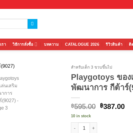
บเรา
วิธีการสั่งซื้อ
บทความ
CATALOGUE 2026
รีวิวสินค้า
ติ
สำหรับเด็ก 3 ขวบขึ้นไป
Playgotoys ของเ
Add to
พัฒนาการ กีต้าร์
wishlist
Original
Cu
595.00
387.00
฿
฿
price
pr
10 in stock
was:
is:
Playgotoys ของเล่นเสริมพัฒนากา
฿595.00.
฿3