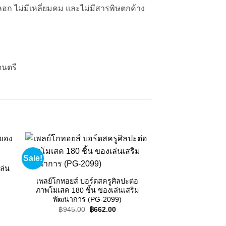
อก ไม่มีเหลี่ยมคม และไม่มีสารพิษตกค้าง
ดนตรี
Sale!
Sale!
 to
Add to
ist
wishlist
ล่น
เพลย์โกทอยส์ บอร์ดสครูศิลปะต่อ
nt
ภาพโมเสค 180 ชิ้น ของเล่นเสริม
OUT OF
พัฒนาการ (PG-2099)
00.
Original
Current
฿
945.00
฿
662.00
price
price
was:
is: