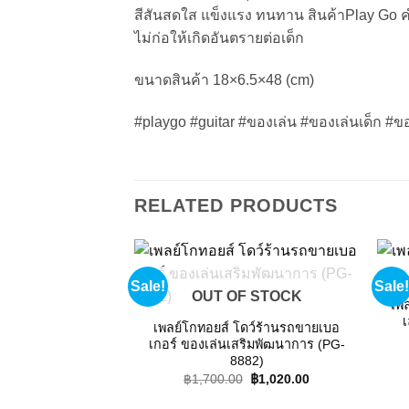
สีสันสดใส แข็งแรง ทนทาน สินค้าPlay Go ค
ไม่ก่อให้เกิดอันตรายต่อเด็ก
ขนาดสินค้า 18×6.5×48 (cm)
#playgo #guitar #ของเล่น #ของเล่นเด็ก #
RELATED PRODUCTS
Sale!
Sale!
Add to
OUT OF STOCK
wishlist
เพ
เ
เพลย์โกทอยส์ โดว์ร้านรถขายเบอ
เกอร์ ของเล่นเสริมพัฒนาการ (PG-
8882)
Original
Current
฿
1,700.00
฿
1,020.00
price
price
was:
is: