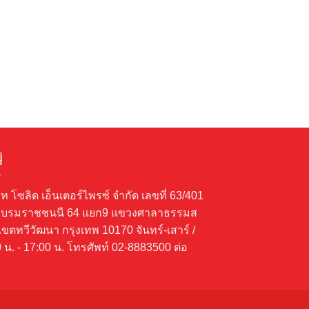
฿945.00.
฿662.00.
เพลย์โกทอยส์ เครื
เล่นเสริมพัฒนา
฿
595.00
่
ัท โซลิด เอ็นเตอร์ไพรซ์ จำกัด เลขที่ 63/401
บรมราชชนนี 64 แยก9 แขวงศาลาธรรมส
เขตทวีวัฒนา กรุงเทพ 10170 จันทร์-เสาร์ /
 น. - 17:00 น. โทรศัพท์ 02-8883500 ต่อ