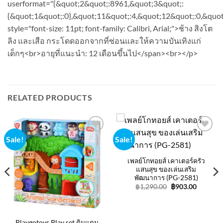
userformat="{&quot;2&quot;:8961,&quot;3&quot;:
{&quot;1&quot;:0},&quot;11&quot;:4,&quot;12&quot;:0,&quot
style="font-size: 11pt; font-family: Calibri, Arial;">ช้าง สิงโต
ลิง และเสือ กระโดดออกจากที่ซ่อนและให้ความบันเทิงแก่
เด็กๆ<br>อายุที่แนะนำ: 12 เดือนขึ้นไป</span><br></p>
RELATED PRODUCTS
Sale!
Sale!
Add to
Add to
wishlist
wishlist
เพลย์โกทอยส์ เคาเตอร์ครัว
แสนสุข ของเล่นเสริม
พัฒนาการ (PG-2581)
t
Original
Current
฿
1,290.00
฿
903.00
price
price
was:
is:
.
฿1,290.00.
฿903.00
Playgotoys Play set ดินแดน