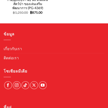
สัตว์ป่า ของเล่นเสริม
พัฒนาการ (PG-4369)
Original
Current
฿
1,250.00
฿
875.00
price
price
was:
is:
฿1,250.00.
฿875.00.
ข้อมูล
เกี่ยวกับเรา
ติดต่อเรา
โซเชียลมีเดีย
ที่อยู่