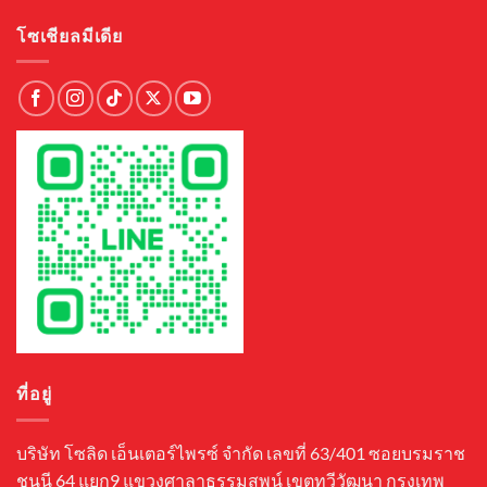
โซเชียลมีเดีย
ที่อยู่
บริษัท โซลิด เอ็นเตอร์ไพรซ์ จำกัด เลขที่ 63/401 ซอยบรมราช
ชนนี 64 แยก9 แขวงศาลาธรรมสพน์ เขตทวีวัฒนา กรุงเทพ