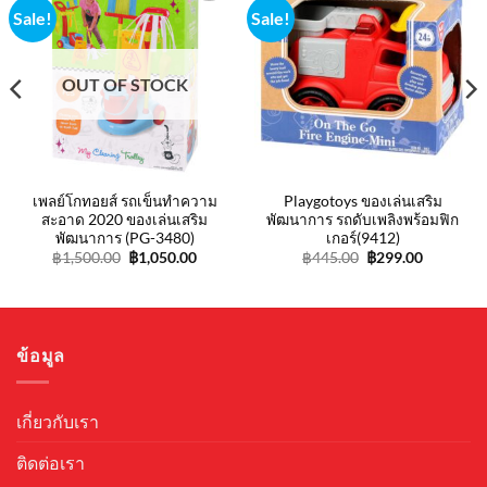
Sale!
Sale!
Add to
Add to
wishlist
wishlist
OUT OF STOCK
เพลย์โกทอยส์ รถเข็นทำความ
Playgotoys ของเล่นเสริม
สะอาด 2020 ของเล่นเสริม
พัฒนาการ รถดับเพลิงพร้อมฟิก
พัฒนาการ (PG-3480)
เกอร์(9412)
Original
Current
Original
Current
฿
1,500.00
฿
1,050.00
฿
445.00
฿
299.00
price
price
price
price
was:
is:
was:
is:
฿1,500.00.
฿1,050.00.
฿445.00.
฿299.00.
ข้อมูล
เกี่ยวกับเรา
ติดต่อเรา